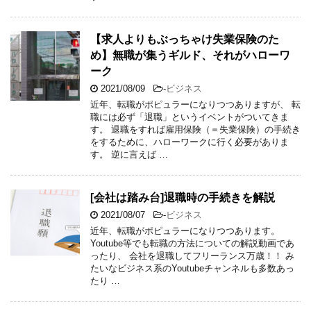
【求人よりもぶっちゃけ失業保険のた
め】無職が集うギルド、それがハローワ
ーク
2021/08/09
-
ビジネス
近年、転職がポピュラーになりつつありますが、 転
職には必ず「退職」というイベントがついてきま
す。 退職をすれば雇用保険（＝失業保険）の手続き
をするために、ハローワークに行く必要がありま
す。 逆に言えば …
[会社は踏み台]退職時の手続きを解説
2021/08/07
-
ビジネス
近年、転職がポピュラーになりつつあります。
Youtube等でも転職の方法についての解説動画であ
ったり、 会社を退職してフリーランス万歳！！ み
たいなビジネス系のYoutubeチャンネルも多数あっ
たり …