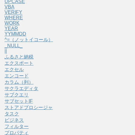
UPCASE
VBA
VERIFY
WHERE
WORK
YEAR
YYMMDD
^=（ノットイコール）
_NULL_
||
ふるさと納税
エクスポート
エクセル
エンコード
カラム（列）
サクラエディタ
サブクエリ
サブセットIF
ストアドプロシージャ
タスク
ビジネス
フィルター
プロパティ