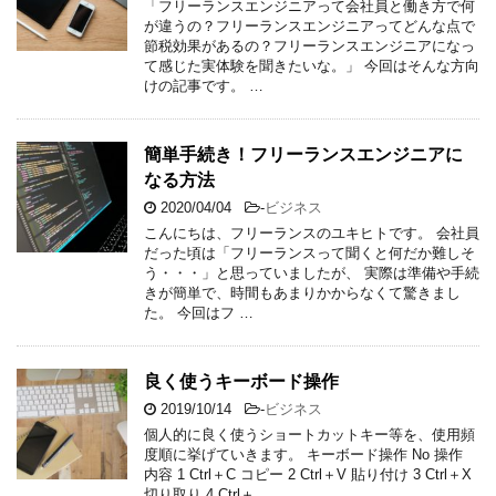
「フリーランスエンジニアって会社員と働き方で何
が違うの？フリーランスエンジニアってどんな点で
節税効果があるの？フリーランスエンジニアになっ
て感じた実体験を聞きたいな。」 今回はそんな方向
けの記事です。 …
簡単手続き！フリーランスエンジニアに
なる方法
2020/04/04
-
ビジネス
こんにちは、フリーランスのユキヒトです。 会社員
だった頃は「フリーランスって聞くと何だか難しそ
う・・・」と思っていましたが、 実際は準備や手続
きが簡単で、時間もあまりかからなくて驚きまし
た。 今回はフ …
良く使うキーボード操作
2019/10/14
-
ビジネス
個人的に良く使うショートカットキー等を、使用頻
度順に挙げていきます。 キーボード操作 No 操作
内容 1 Ctrl＋C コピー 2 Ctrl＋V 貼り付け 3 Ctrl＋X
切り取り 4 Ctrl＋ …