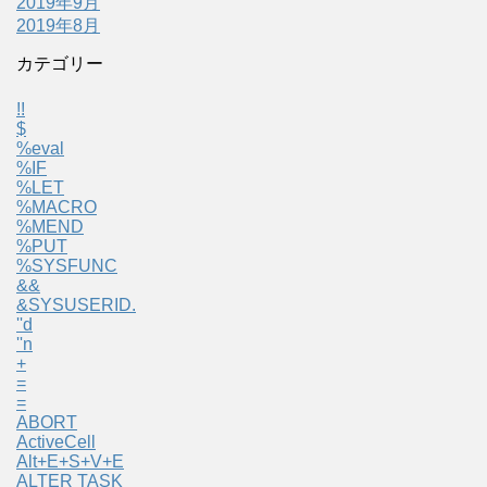
2019年9月
2019年8月
カテゴリー
!!
$
%eval
%IF
%LET
%MACRO
%MEND
%PUT
%SYSFUNC
&&
&SYSUSERID.
''d
''n
+
=
=
ABORT
ActiveCell
Alt+E+S+V+E
ALTER TASK