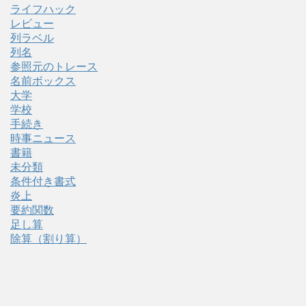
ライフハック
レビュー
列ラベル
列名
参照元のトレース
名前ボックス
大学
学校
手続き
時事ニュース
書籍
未分類
条件付き書式
炎上
要約関数
足し算
除算（割り算）