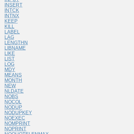
INSERT
INTCK
INTNX
KEEP
KILL
LABEL
LAG
LENGTHN
LIBNAME
LIKE
LIST
LOG
MDY
MEANS
MONTH
NEW
NLDATE
NOBS
NOCOL
NODUP
NODUPKEY
NOEXEC
NOMPRINT
NOPRINT