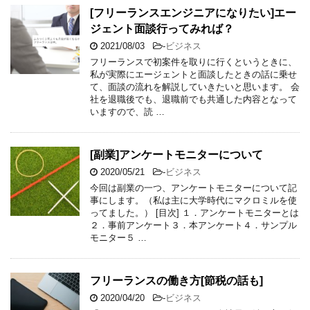
[フリーランスエンジニアになりたい]エー
ジェント面談行ってみれば？
2021/08/03
-
ビジネス
フリーランスで初案件を取りに行くというときに、
私が実際にエージェントと面談したときの話に乗せ
て、面談の流れを解説していきたいと思います。 会
社を退職後でも、退職前でも共通した内容となって
いますので、読 …
[副業]アンケートモニターについて
2020/05/21
-
ビジネス
今回は副業の一つ、アンケートモニターについて記
事にします。（私は主に大学時代にマクロミルを使
ってました。） [目次] １．アンケートモニターとは
２．事前アンケート３．本アンケート４．サンプル
モニター５ …
フリーランスの働き方[節税の話も]
2020/04/20
-
ビジネス