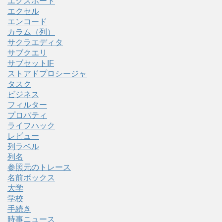
エクスポート
エクセル
エンコード
カラム（列）
サクラエディタ
サブクエリ
サブセットIF
ストアドプロシージャ
タスク
ビジネス
フィルター
プロパティ
ライフハック
レビュー
列ラベル
列名
参照元のトレース
名前ボックス
大学
学校
手続き
時事ニュース