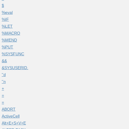
$
%eval
%IF
%LET
%MACRO
%MEND
%PUT
%SYSFUNC
&&
&SYSUSERID.
''d
''n
+
=
=
ABORT
ActiveCell
Alt+E+S+V+E