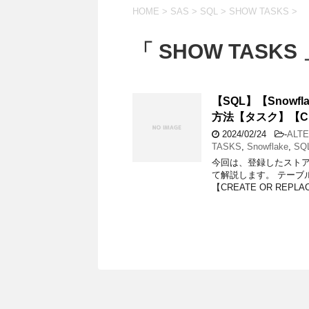
HOME
>
SAS
>
SQL
>
SHOW TASKS
>
「 SHOW TASKS
【SQL】【Snow
方法【タスク】【CRE
2024/02/24
-
ALTE
TASKS
,
Snowflake
,
SQ
今回は、登録したスト
て解説します。 テーブル
【CREATE OR REPLA