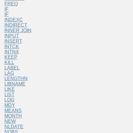
FREQ
IF
IF
INDEXC
INDIRECT
INNER JOIN
INPUT
INSERT
INTCK
INTNX
KEEP
KILL
LABEL
LAG
LENGTHN
LIBNAME
LIKE
LIST
LOG
MDY
MEANS
MONTH
NEW
NLDATE
NOBS