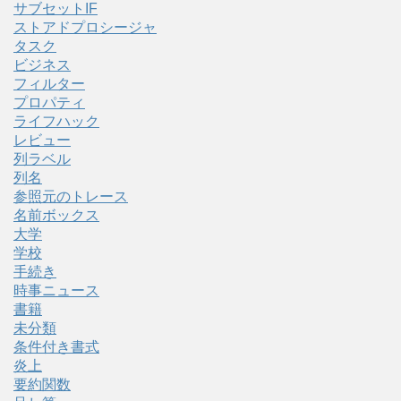
サブセットIF
ストアドプロシージャ
タスク
ビジネス
フィルター
プロパティ
ライフハック
レビュー
列ラベル
列名
参照元のトレース
名前ボックス
大学
学校
手続き
時事ニュース
書籍
未分類
条件付き書式
炎上
要約関数