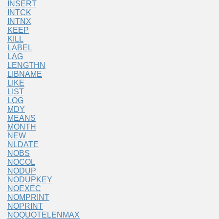
INSERT
INTCK
INTNX
KEEP
KILL
LABEL
LAG
LENGTHN
LIBNAME
LIKE
LIST
LOG
MDY
MEANS
MONTH
NEW
NLDATE
NOBS
NOCOL
NODUP
NODUPKEY
NOEXEC
NOMPRINT
NOPRINT
NOQUOTELENMAX