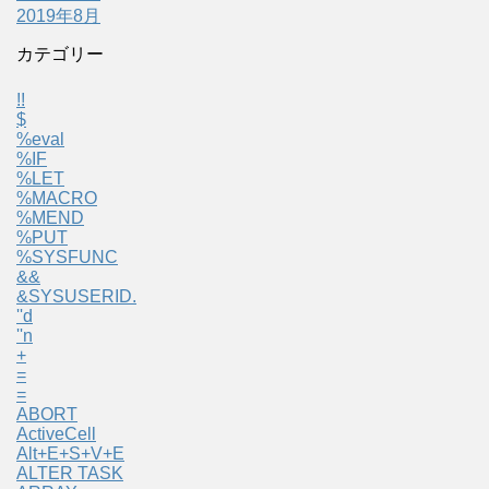
2019年8月
カテゴリー
!!
$
%eval
%IF
%LET
%MACRO
%MEND
%PUT
%SYSFUNC
&&
&SYSUSERID.
''d
''n
+
=
=
ABORT
ActiveCell
Alt+E+S+V+E
ALTER TASK