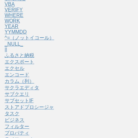
VBA
VERIFY
WHERE
WORK
YEAR
YYMMDD
^=（ノットイコール）
_NULL_
||
ふるさと納税
エクスポート
エクセル
エンコード
カラム（列）
サクラエディタ
サブクエリ
サブセットIF
ストアドプロシージャ
タスク
ビジネス
フィルター
プロパティ