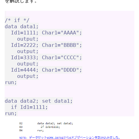
を解説します。
/* if */

data data1;

  Id1=1111; Char1="AAAA";

    output;

  Id1=2222; Char1="BBBB";

    output;

  Id1=3333; Char1="CCCC";

    output;

  Id1=4444; Char1="DDDD";

    output;

run;

data data2; set data1;

  if Id1=1111;
