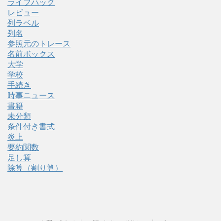
ライフハック
レビュー
列ラベル
列名
参照元のトレース
名前ボックス
大学
学校
手続き
時事ニュース
書籍
未分類
条件付き書式
炎上
要約関数
足し算
除算（割り算）