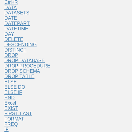
Ctrl+R
DATA
DATASETS
DATE
DATEPART
DATETIME
DAY
DELETE
DESCENDING
DISTINCT
DROP
DROP DATABASE
DROP PROCEDURE
DROP SCHEMA
DROP TABLE
ELSE
ELSE DO
ELSE IF
END
Excel
EXIST
FIRST, LAST
FORMAT
FREQ
IF