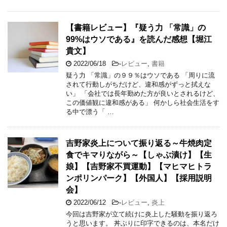
【書籍レビュー】『疑う力 「常識」の
99%はウソである』を読んだ感想【堀江
貴文】
2022/06/18
-
レビュー
,
書籍
疑う力 「常識」の９９％はウソである 「周りに流
されて行動しがちだけど、違和感がずっと拭えな
い」 「会社では長年勤めた方が良いとされるけど、
この価値観に違和感がある」 何かしら社会生活をす
る中で漂う「 …
吉野家炎上について振り返る～牛焼肉定
食でキマりながら～【しゃぶ漬け】【生
娘】【吉野家不買運動】【マヒマヒトラ
ンポリンパーク】【外国人】【採用説明
会】
2022/06/12
-
レビュー
,
炎上
今回は吉野家が立て続けに炎上した騒動を振り返ろ
うと思います。 丼ぶりに印字できるのは、本名だけ