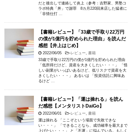
だと後出しで連絡して炎上（参考：吉野家、男塾コ
ラボ特典「丼」で謝罪 8カ月220回来店した猛者に
「非情仕打 …
【書籍レビュー】「33歳で手取り22万円
の僕が1億円を貯められた理由」を読んだ
感想【井上はじめ】
2022/06/05
-
レビュー
,
書籍
33歳で手取り22万円の僕が1億円を貯められた理由
「低所得だけど、資産を大きくしたい・・・」 「怪
しい副業がいっぱいあるけど、低リスクで資産を大
きくしたい・・・」 あるいは 「投資信託に興味あ
るけど …
【書籍レビュー】「運は操れる」を読ん
だ感想【メンタリストDaiGo】
2022/06/01
-
レビュー
,
書籍
運は操れる 「ここぞという場面で失敗できな
い・・・」 「できることなら、成功確率を最大まで
上げたい・・・」 と「不運」に悩んでいる。もしく