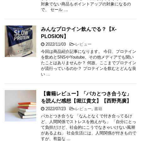
対象でない商品もポイントアップの対象になるの
で、 セール …
みんなプロテイン飲んでる？【X-
PLOSION】
2022/11/03
-
レビュー
今回は商品紹介記事になります。 今日、プロテイン
を飲めとSNSやYoutube、その他メディアでも聞い
たことはありませんか？ 何故、ここまでプロテイン
が流行っているのか？ プロテインを飲むとどんな良
い …
【書籍レビュー】「バカとつき合うな」
を読んだ感想【堀江貴文】【西野亮廣】
2022/07/23
-
レビュー
,
書籍
バカとつき合うな 「なんとなくで付き合ってるけ
ど、人間関係でストレスを抱えがち」 「自分にとっ
て負担だけど、社会的にこうでなきゃいけない風潮
があるよね」 社会生活には、人間関係が付きもので
すが、有益な …