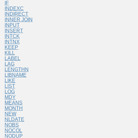
IF
INDEXC
INDIRECT
INNER JOIN
INPUT
INSERT
INTCK
INTNX
KEEP
KILL
LABEL
LAG
LENGTHN
LIBNAME
LIKE
LIST
LOG
MDY
MEANS
MONTH
NEW
NLDATE
NOBS
NOCOL
NODUP