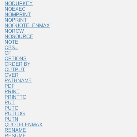
NODUPKEY
NOEXEC
NOMPRINT
NOPRINT
NOQUOTELENMAX
NOROW
NOSOURCE
NOTE
OBS=
OF
OPTIONS
ORDER BY
OUTPUT
OVER
PATHNAME
PDF
PRINT
PRINTTO
PUT
PUTC
PUTLOG
PUTN
QUOTELENMAX
RENAME
RESUME