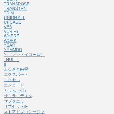
TRANSPOSE
TRANSTRN
TRIM
UNION ALL
UPCASE
VBA
VERIFY
WHERE
WORK
YEAR
YYMMDD
^=（ノットイコール）
_NULL_
||
ふるさと納税
エクスポート
エクセル
エンコード
カラム（列）
サクラエディタ
サブクエリ
サブセットIF
ストアドプロシージャ