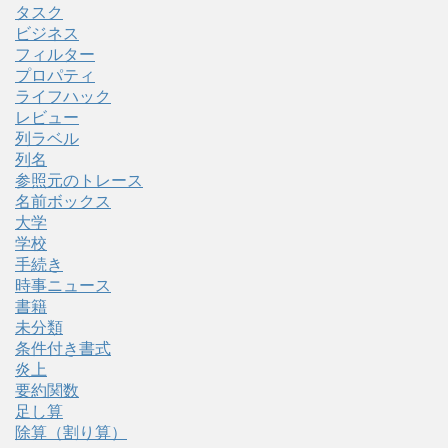
タスク
ビジネス
フィルター
プロパティ
ライフハック
レビュー
列ラベル
列名
参照元のトレース
名前ボックス
大学
学校
手続き
時事ニュース
書籍
未分類
条件付き書式
炎上
要約関数
足し算
除算（割り算）